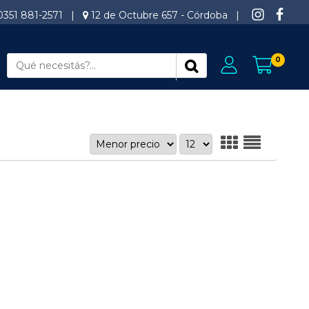
0351 881-2571
|
12 de Octubre 657 - Córdoba
|
0