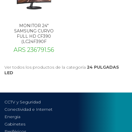
MONITOR 24"
SAMSUNG CURVO
FULL HD CF390
(LC24F390F
ARS 236791.56
Ver todos los productos de la categoría
24 PULGADAS
LED
CCTV y Seguridad
Conectividad e Internet
Energia
Gabinetes
Periféricos